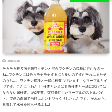
区
る
在
ッ
住
子
の
ク
ミ
2018.04.04
ラ
そろそろ狂犬病予防ワクチンと混合ワクチンの接種に行かなきゃ
ね…ワクチンには色々モヤモヤする点も多いのですがそれはまたそ
ニ
ブ
のうち…。 ワクチン接種と一緒に検査も行います！なマーブルとイ
ヴです。こんにちわん！ 検査といえば血液検査と一緒に忘れては
シ
ならない尿検査。 約2年前、突然発症したマーブルのストルバイ
ト。突然の血尿で当時はホントびっくりしたもんです。 それから、
ュ
意識して水分を摂らせるよ […]