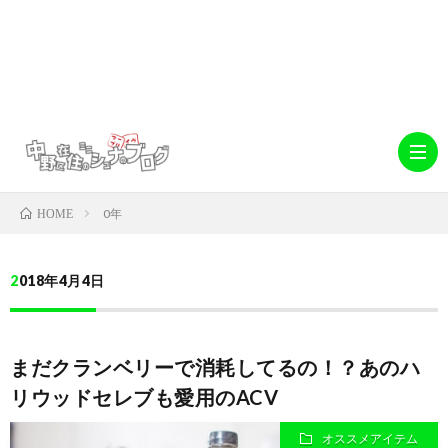
0年
HOME
ホ
2018年4月4日
ー
abo
まだクランベリーで消耗してるの！？あのハ
ム
中
デ
リウッドセレブも愛用のACV
野
キ
オススメアイテム