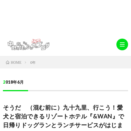
0年
HOME
ホ
2018年6月
ー
abo
そうだ （混む前に）九十九里、行こう！愛
ム
中
デ
犬と宿泊できるリゾートホテル『&WAN』で
日帰りドッグランとランチサービスがはじま
野
キ