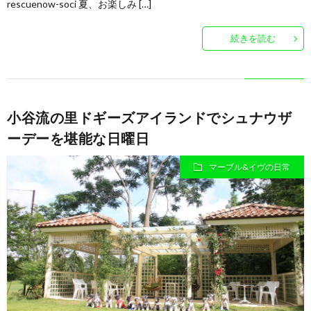
rescuenow-soci 夏、お楽しみ […]
ナ
続きを読む
の
ブ
小谷流の里ドギーズアイランドでシュナウザ
ロ
ーデーを堪能な日曜日
グ
マーブル&イヴの日常