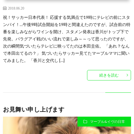
2018.06.20
祝！サッカー日本代表！ 応援する気満点で19時にテレビの前にスタ
ンバイ！…午後9時試合開始を19時と間違えたのですが、試合前の特
番を楽しみながらワインを開け、スタメン発表は香川がトップ下で
先発。パラグアイ戦のいい流れで楽しみ～～って思ったのですが、
次の瞬間気づいたらテレビに映ってたのは本田圭佑。 「あれ？なん
で本田出てるの？」 気づいたらサッカー見てたマーブルママに聞い
てみました。 「香川と交代し […]
続きを読む
お見舞い申し上げます
マーブル&イヴの日常