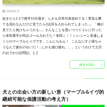
2018.06.25
起きたら1-1で後半15分過ぎ。しかも日本代表攻めてる！実況も勝
てる流れなんだけど見てたら2点目を入れられてしまった…。「俺が
見てたら負けちゃうかも…」そんなことを思いつつトイレに行った
ら本田選手が同点ゴール入れてた！本田△！！ いいシーン見逃しま
くりのマーブルとイヴです。こんにちわん！ こんなにすぐ寝ちゃ
うなんて疲れのせいだ！…しかも遊び疲れ。。。というわけで土日
のおでかけ訪問記。 […]
続きを読む
犬との出会い方の新しい形（マーブル&イヴ的
継続可能な保護活動の考え方）