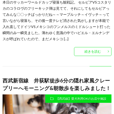
本日のサッカーワールドカップ寝落ち観戦記。 セルビアVSコスタリ
カのコラロヴのフリーキック弾は見てて、それにしてもセルビアっ
てみんな〇〇ッチばっかりだね～～マーブルッチ～イヴッチ～って
言いながら寝落ち、その後一度テレビ消された気がしますが本能で
入れ直してドイツVSメキシコのフンメルスのミドルシュート打った
瞬間のみ一瞬見ました。薄れゆく意識の中でハビエル・エルナンデ
スが呼ばれていたので、まだメキシコ […]
続きを読む
西武新宿線 井荻駅徒歩6分の隠れ家風クレー
プリーへモーニング&朝散歩を楽しみました！
【西武線】愛犬利用OKのお店や施設