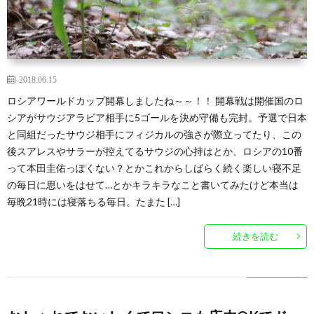
2018.06.15
ロシアワールドカップ開幕しましたね～～！！ 開幕戦は開催国のロ
シアがサウジアラビア相手に5ゴールを決め守備も完封。予選で日本
と同組だったサウジ相手にフィジカルの強さが際立ってたり、この
後スアレスやサラーが控えてるサウジの心持はとか、ロシアの10番
って本田圭佑っぽくない？とかこれからしばらく続く楽しい寝不足
の毎日に思いをはせて…とかキラキラなこと書いてみたけど本当は
毎晩21時には寝落ちる毎日。たまた […]
続きを読む