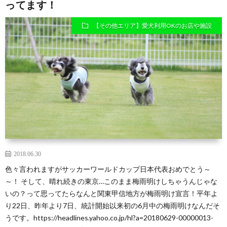
ってます！
区
る
【その他エリア】愛犬利用OKのお店や施設
在
ッ
住
子
の
ク
ミ
ラ
ニ
ブ
2018.06.30
色々言われますがサッカーワールドカップ日本代表おめでとう～
シ
～！ そして、晴れ続きの東京…このまま梅雨明けしちゃうんじゃな
いの？って思ってたらなんと関東甲信地方が梅雨明け宣言！平年よ
り22日、昨年より7日、統計開始以来初の6月中の梅雨明けなんだそ
ュ
うです。https://headlines.yahoo.co.jp/hl?a=20180629-00000013-