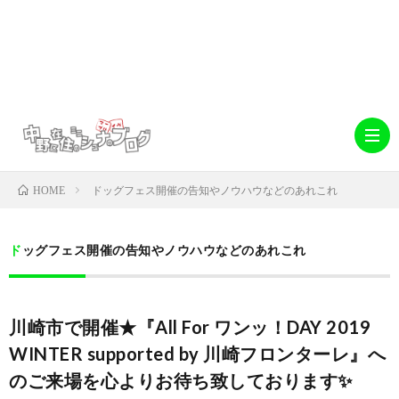
ドッグフェス開催の告知やノウハウなどのあれこれ
HOME
ホ
ドッグフェス開催の告知やノウハウなどのあれこれ
ー
abo
川崎市で開催★『All For ワンッ！DAY 2019
ム
中
デ
WINTER supported by 川崎フロンターレ』へ
のご来場を心よりお待ち致しております✨
野
キ