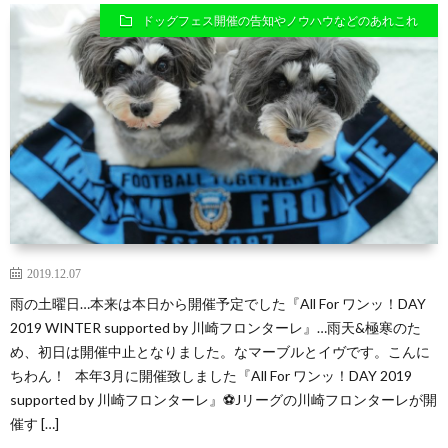
ドッグフェス開催の告知やノウハウなどのあれこれ
区
る
在
ッ
住
子
の
ク
ミ
ラ
2019.12.07
ニ
ブ
雨の土曜日…本来は本日から開催予定でした『All For ワンッ！DAY
2019 WINTER supported by 川崎フロンターレ』…雨天&極寒のた
め、初日は開催中止となりました。なマーブルとイヴです。こんに
シ
ちわん！ 本年3月に開催致しました『All For ワンッ！DAY 2019
supported by 川崎フロンターレ』⚽Jリーグの川崎フロンターレが開
ュ
催す […]