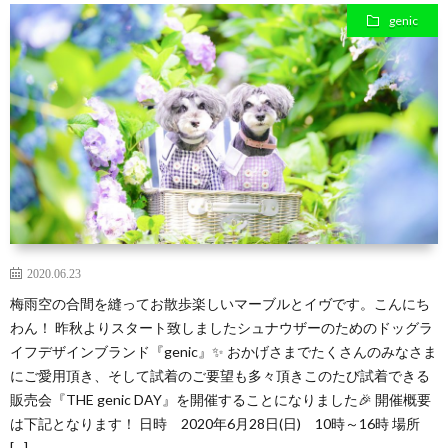
genic
区
る
在
ッ
住
子
の
ク
ミ
ラ
2020.06.23
ニ
ブ
梅雨空の合間を縫ってお散歩楽しいマーブルとイヴです。こんにち
わん！ 昨秋よりスタート致しましたシュナウザーのためのドッグラ
イフデザインブランド『genic』✨ おかげさまでたくさんのみなさま
シ
にご愛用頂き、そして試着のご要望も多々頂きこのたび試着できる
販売会『THE genic DAY』を開催することになりました🎉 開催概要
ュ
は下記となります！ 日時 2020年6月28日(日) 10時～16時 場所
[…]