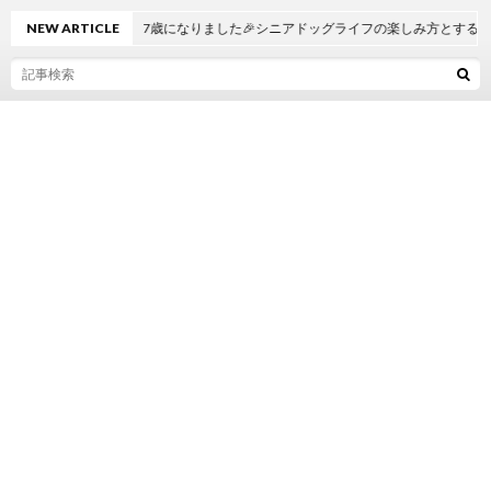
NEW ARTICLE
マーブルが7歳になりました🎉シニアドッグライフの楽しみ方とするべきこと