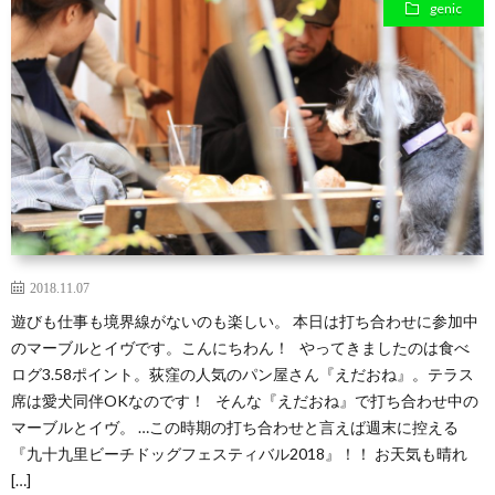
genic
2018.11.07
遊びも仕事も境界線がないのも楽しい。 本日は打ち合わせに参加中
のマーブルとイヴです。こんにちわん！ やってきましたのは食べ
ログ3.58ポイント。荻窪の人気のパン屋さん『えだおね』。テラス
席は愛犬同伴OKなのです！ そんな『えだおね』で打ち合わせ中の
マーブルとイヴ。 …この時期の打ち合わせと言えば週末に控える
『九十九里ビーチドッグフェスティバル2018』！！ お天気も晴れ
[…]