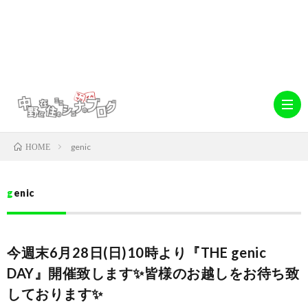
genic
HOME
ホ
genic
ー
abo
今週末6月28日(日)10時より『THE genic
ム
中
デ
DAY』開催致します✨皆様のお越しをお待ち致
しております✨
野
キ