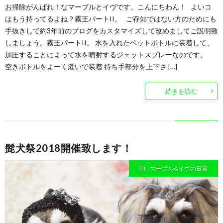
お掃除がんばれ！なマーブルとイヴです。こんにちわん！ よいコ
はもう持ってるよね？霧王パートII。 ご存知ではない方のためにも
手抜きして約3年前のブログをカスタマイズして改めましてご説明致
しましょう。霧王パートII。 水を入れたペットボトルに装着して、
加圧することによって水を噴射するジェットスプレーなのです。
空きボトルをよーく濯いで装着 持ち手部分を上下さ […]
続きを読む
髭犬祭2018開催致します！
マーブル&イヴの日常