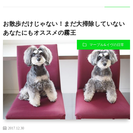
ナ
の
お散歩だけじゃない！まだ大掃除していない
あなたにもオススメの霧王
ブ
マーブル&イヴの日常
ロ
グ
2017.12.30