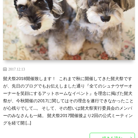
2017.12.13
髭犬祭2018開催致します！ これまで秋に開催してきた髭犬祭です
が、先日のブログでもお伝えしました通り『全てのシュナウザーオ
ーナーを笑顔にするアットホームなイベント』を理念に掲げた髭犬
祭が、今秋開催の2017に関してはその理念を遂行できなかったこと
が心残りでして…。 そして、その想いは髭犬祭実行委員会のメンバ
ーのみなさんも一緒。 髭犬祭2017開催後より2回の公式ミーティン
グを経て開 […]
続きを読む