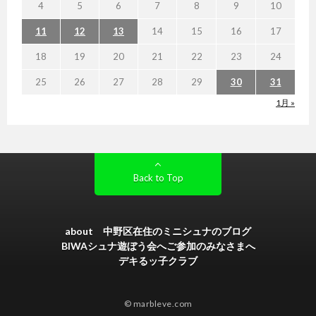
4
5
6
7
8
9
10
11
12
13
14
15
16
17
18
19
20
21
22
23
24
25
26
27
28
29
30
31
1月 »
Back to Top
about 中野区在住のミニシュナのブログ
BIWAシュナ遊ぼう会へご参加のみなさまへ
デキるッ子クラブ
© marbleve.com