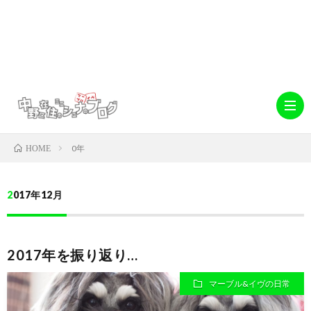
0年
HOME
ホ
2017年12月
ー
abo
2017年を振り返り…
ム
中
デ
マーブル&イヴの日常
野
キ