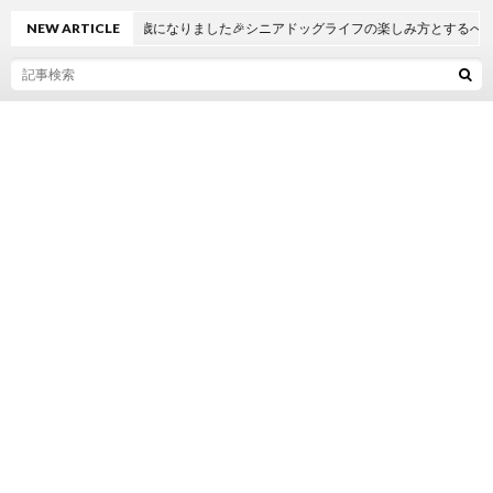
マーブルが7歳になりました🎉シニアドッグライフの楽しみ方とするべきこと
NEW ARTICLE