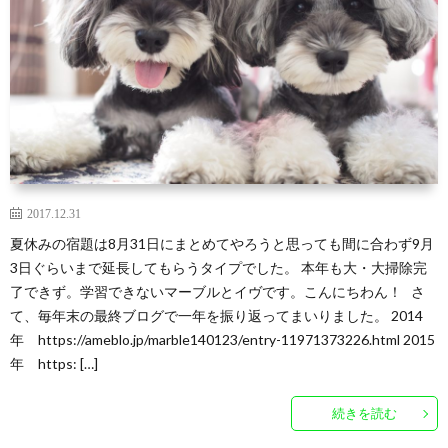
区
る
在
ッ
住
子
の
ク
2017.12.31
夏休みの宿題は8月31日にまとめてやろうと思っても間に合わず9月
ミ
ラ
3日ぐらいまで延長してもらうタイプでした。 本年も大・大掃除完
了できず。学習できないマーブルとイヴです。こんにちわん！ さ
ニ
ブ
て、毎年末の最終ブログで一年を振り返ってまいりました。 2014
年 https://ameblo.jp/marble140123/entry-11971373226.html 2015
シ
年 https: […]
ュ
続きを読む