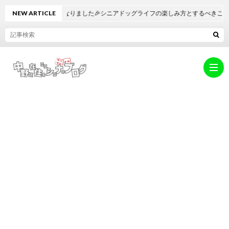
ブルが7歳になりました🎉シニアドッグライフの楽しみ方とするべきこと
NEW ARTICLE
ホ
ー
abo
ム
中
デ
野
キ