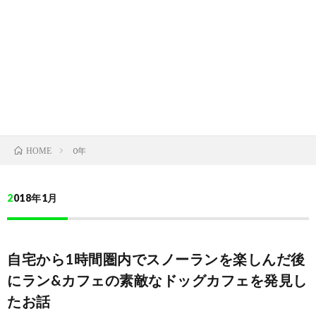
区
る
在
ッ
住
子
の
ク
0年
HOME
ミ
ラ
ニ
2018年1月
ブ
シ
自宅から1時間圏内でスノーランを楽しんだ後
ュ
にラン&カフェの素敵なドッグカフェを発見し
たお話
ナ