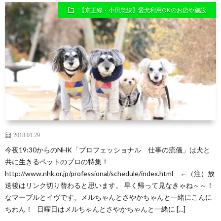
【京王線・小田急線】愛犬利用OKのお店や施設
の
ブ
ロ
グ
2018.01.29
今夜19:30からのNHK「プロフェッショナル 仕事の流儀」は犬と
共に生きるペットのプロの特集！
http://www.nhk.or.jp/professional/schedule/index.html ←（注）放
送後はリンク切り替わると思います。 早く帰って見なきゃね～～！
なマーブルとイヴです。メルちゃんとさやかちゃんと一緒にこんに
ちわん！ 日曜日はメルちゃんとさやかちゃんと一緒に […]