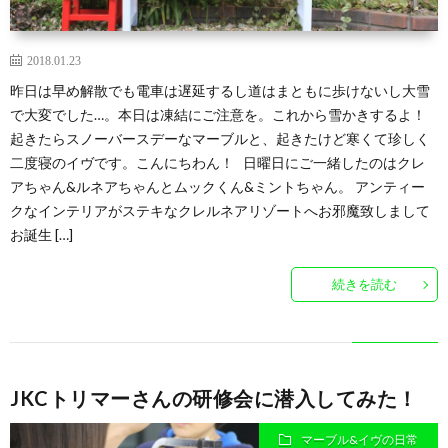
2018.01.23
昨日は早め解散でも電車は遅延するし道はまともに歩けないし大雪
で大変でした…。本日は凍結にご注意を。これから雪かきするよ！
起きたらスノーバースデーなマーブルと、起きたけど寒くて珍しく
二度寝のイヴです。こんにちわん！ 日曜日にご一緒したのはクレ
アちゃん&ルネアちゃんとムックくん&ミントちゃん。 アンティー
クなインテリアがステキなクレルネアリゾートへお邪魔致しまして
お誕生 […]
続きを読む
JKCトリマーさんの研修会に潜入してみた！
マーブル&イヴの日常