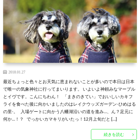
2018.01.27
最近ちょっと色々とお天気に恵まれないことが多いので本日は日本
で唯一の気象神社に行ってまいります。 いよいよ神頼みなマーブル
とイヴです。こんにちわん！ 「まきのきてい」でおいしいカキフ
ライを食べた後に向かいましたのはレイクウッズガーデン-ひめはる
の里-。 入場ゲートに向かう八幡湖沿いの道を進み…、ん？足元に
何か…！？ でっかいカマキリがいたっ！12月上旬だと […]
続きを読む