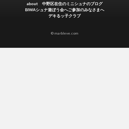
about 中野区在住のミニシュナのブログ
BIWAシュナ遊ぼう会へご参加のみなさまへ
デキるッ子クラブ
© marbleve.com