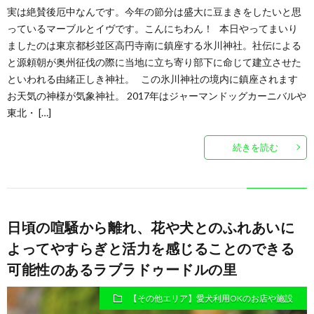
実は絶賛後厄中なんです。今年の節分は盛大に豆まきをしたいと思
っているマーブルとイヴです。こんにちわん！ 本日やってまいり
ましたのは東京都杉並区高円寺南に鎮座する氷川神社。社伝による
と源頼朝が奥州征伐の際に当地に立ち寄り部下に命じて建立させた
といわれる由緒正しき神社。 この氷川神社の境内に鎮座されます
お天気の神様が気象神社。 2017年はジャーマンドッグカーニバルや
東北・ […]
続きを読む
日頃の喧騒から離れ、花や犬とのふれあいに
よってやすらぎと活力を感じることのできる
可能性のあるラブラドゥードルの里
【その他エリア】愛犬利用OKのお店や施設